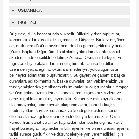
OSMANLICA
İNGİLİZCE
Düşünce, dil’in kanatlarında yükselir. Dillerini yitiren toplumlar,
kanadı kırık bir kuş gibidir: uçamazlar. Düşerler. Bir kez düşünce
de, artık hem düşünemezler hem de düş görme yetilerini yitirirler.
(Yusuf Kaplan) Diğer tüm disiplinlerle yakından alakalı olan dil
akademisinde öncelikli hedefimiz Arapça, Osmanlı Türkçesi ve
İngilizce diliyle alakalı bir alan oluşturmak. Çünkü bu diller
üzerinden yapacağımız okumalar medeniyet yolculuğumuzun
belirleyici adımlarını oluşturacaktır. Bu gayret ve çabamız başka
dünyalara aglabilmemizin, başka dünyaları tanıyabilmemizin ve
taze yemişler devşirebilmemizin imkanlarını oluşturacaktır. Arapça
ve Osmanlıca üzerinden asli kaynaklara ulaşmamız bizlere ve
genç kuşaklara umut aşılayacaktır. Kurucu ve asli kaynaklarına
ulaşamayanlar, hem kaynak oluşturamazlar, hem de başka
medeniyetlere kaynak sunamaz ve kendi geleceklerini kendi
ellerine alamaz, geleceklerini kendi elleriyle kuramazlar. Oysa
kurucu fikir, sanat ve ahlak kaynaklarından beslendiğimiz vakit
hayat bulacağız. Kaynaklarını bilmeyenler ve onlara ulaşamayanlar
tarihi sürece güçlü fikir ve düşünceleriyle yön veremedikleri için