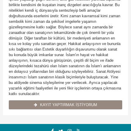
birlikte kendisini de kuşatan inanç dizgeleri aracılığıyla kavrar. Bu
nitelikleri kendi iç dünyasıyla sentezleyip belli amaçlar
doğrultusunda eserlerini üretir. Kimi zaman kavramsal kimi zaman
sembolik kimi zaman da şekilsel imgelerle yaşamın
güzelleşmesine katkı sağlar. Böylece sanat aynı zamanda bir
zanaatkar olan sanatçının tekamülünde de çok önemli bir yola
dönüşür. Diğer taraftan bir kültürü, bir medeniyeti anlamanın en
kısa ve kolay yolu sanattan geçer. Hakikat anlayışının ve bununla
sıkı bağlantısı olan Estetik duyarlılığın dışavurumu olarak sanat
bu konuda büyük imkanlar sunar. İslam'ın hayat ve hakikat
anlayışının, kısaca dünya görüşünün, çeşitli dil biçim ve ifade
düzeylerindeki tezahürü olan Islam sanatının da İslam'ı anlamanın
en dolaysız yollarından biri olduğunu söyleyebiliriz. Sanat Atölyesi
insanımızı İslam sanatının klasik biçimleriyle buluşturacak. Yine
bu atölyede sinema söyleşilerine yer verilecek. Ayrıca yapılacak
yazarlık eğitimi faaliyetleri ile yeni fikir işçilerinin ortaya çıkmasına
katkı sunulacaktır.
KAYIT YAPTIRMAK İSTİYORUM