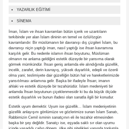
YAZARLIK EĞİTİMİ
SİNEMA
İman, İslam ve ihsan kavramları bütün içerik ve uzantılann
terkibinde yer alan İslam dininin en temel ve özlü/özgün
kavramlarıdır. Bir müslümanın bir davranışı dış çizgileri İslam, bu
davranışı niçin yaptığı iman, nasıl yaptığı ise ihsan kavramına
karşılık gelir. Bu nedenle islamın ihsan boyutunu, Müslüman
olmanın ne anlama geldiğini estetik düzeyde bir yansıma olarak
görmek mümkündür. İhsan geniş anlamda ele alındığında güzellik,
incelik, zarafet, derin kavrayış, yüksek duyarlılık, edepli ve özenli
olma yani; teslimiyete dair güzelliğin bütün hal ve hareketlerimizde
yansıtılması anlamına gelir. Başka bir ifadeyle İhsan; imanın
ahlaki ve estetik düzeyde bir tezahürüdür. İslam medeniyeti bir
anlamda İhsan boyutunun çiçeklenmesidir ki bu da büyük ölçüde
estetik duyarlılık ve bunun ifadesi olan sanatla ilgili bir konudur.
Estetik uyum demektir. Uyum ise güzellik... İslam medeniyetinin
güzellik anlayışını gönlümüze ve gözlerimize sunan İslam Sanatı,
Rabbimizin Cemil isminin sanatçının eli ile tezahür etmesinden
başka bir şey değildir. Sanatçı ise, eşyada saklı sır olan uyumu
içinde yaşadığı çağın dönem, ülke gibi nitelikleri yanında toplumla