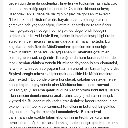
geçen gün daha da güçlendiği, bireyleri ve toplumları az yada çok
etkisi altına aldığı açık bir gerçektir. Özellikle iktisadi anlayış
üzerindeki etkisi daha da belirgin bir şekilde görülebilmektedir.
"Hakim iktisadi Sistem"pratik hayatın nasıl ve hangi kurallar
çerçevesinde yaşanacağını, üretimin, ticaretin ve tasarrufların
nasıl gerçekleştirileceğini ve ne şekilde değerlendirileceğini
belirlemektedir. Hal böyle iken, hakim iktisadi anlayış bilgi üretim
süreçlerini ve mekanizmalarını da etkisi altına almaktadır. Bu
koşullar altında özelde Müslümanların genelde ise insanlığın
mevcut sıkıntılarına adil ve uygulanabilir "alternatif çözümler"
bulma çabası çok değerlidir. Bu bağlamda hem kurumsal hem de
teorik açıdan oldukça zengin bir mirasa dayanan İslam ekonomisi,
İslami bir zihniyetin ve yaşam tarzının önemli bir tamamlayıcısıdır.
Böylesi zengin mirası sahiplenmek öncelikle biz Müslümanlara
düşmektedir. Bu yönde ortaya konulacak çabaları destekleme ve
zenginleştirme gayretinde olan Müslümanların, gerek mevcut
iktisadi yapıyı anlama gerek bugüne kadar ortaya konulmuş "İslam
Ekonomisini derinlemesine analiz etme arayışında olmaları çok
kıymetlidir. Bu doğrultuda kaderi çok derinlere kadar uzanan İslam
ekonomisinin teorik ve kurumsal temellerinin bütüncül bir şekilde
düşünülmesi faydalı olacağı kanaatindeyiz. Bu akademi
çalışmalarında özelde İslam ekonomisinin teorik ve kurumsal
temellerinin sağlıklı bir şekilde anlaşılabilmesi için gereken okuma