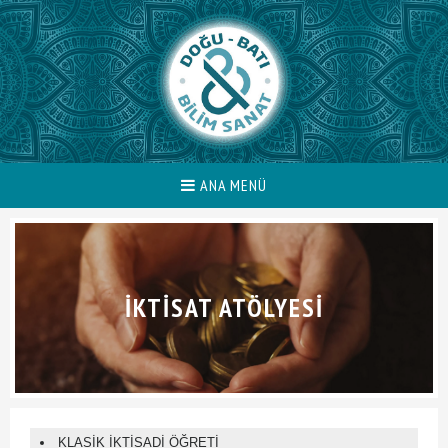
ANA MENÜ
İKTISAT ATÖLYESI
KLASİK İKTİSADİ ÖĞRETİ